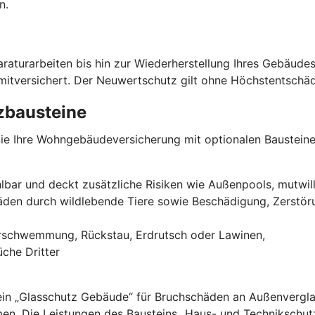
n.
paraturarbeiten bis hin zur Wiederherstellung Ihres Gebäu
d mitversichert. Der Neuwertschutz gilt ohne Höchstentschä
zbausteine
n Sie Ihre Wohngebäudeversicherung mit optionalen Baustein
lbar und deckt zusätzliche Risiken wie Außenpools, mutwill
äden durch wildlebende Tiere sowie Beschädigung, Zerstö
erschwemmung, Rückstau, Erdrutsch oder Lawinen,
che Dritter
in „Glasschutz Gebäude“ für Bruchschäden an Außenverglas
men. Die Leistungen des Bausteins „Haus- und Technikschut