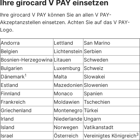
Ihre girocard V PAY einsetzen
Ihre girocard V PAY können Sie an allen V PAY-
Akzeptanzstellen einsetzen. Achten Sie auf das V PAY-
Logo.
Andorra
Lettland
San Marino
Belgien
Lichtenstein
Serbien
Bosnien-Herzegowina
Litauen
Schweden
Bulgarien
Luxemburg
Schweiz
1
Dänemark
Malta
Slowakei
Estland
Mazedonien
Slowenien
Finnland
Monaco
Spanien
Frankreich
Moldawien
Tschechien
Griechenland
Montenegro
Türkei
Irland
Niederlande
Ungarn
Island
Norwegen
Vatikanstadt
3
Israel
Österreich
Vereinigtes Königreich