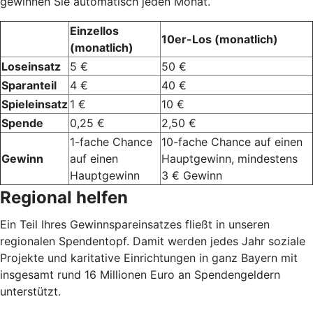
gewinnen Sie automatisch jeden Monat.
Einzellos
10er-Los (monatlich)
(monatlich)
Loseinsatz
5 €
50 €
Sparanteil
4 €
40 €
Spieleinsatz
1 €
10 €
Spende
0,25 €
2,50 €
1-fache Chance
10-fache Chance auf einen
Gewinn
auf einen
Hauptgewinn, mindestens
Hauptgewinn
3 € Gewinn
Regional helfen
Ein Teil Ihres Gewinnspareinsatzes fließt in unseren
regionalen Spendentopf. Damit werden jedes Jahr soziale
Projekte und karitative Einrichtungen in ganz Bayern mit
insgesamt rund 16 Millionen Euro an Spendengeldern
unterstützt.