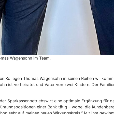
Thomas Wagensohn im Team.
en Kollegen Thomas Wagensohn in seinen Reihen willkommen.
n ist verheiratet und Vater von zwei Kindern. Der Familienm
 der Sparkassenbetriebswirt eine optimale Ergänzung für 
ührungspositionen einer Bank tätig – wobei die Kundenbera
hon sehr auf meinen neuen Wirkungskreis.“ Mit ihm gewinnt 