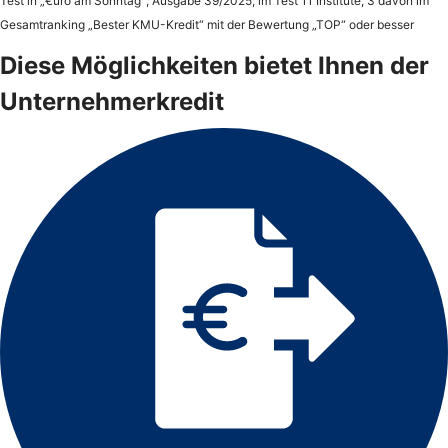
Test in „€uro am Sonntag“; Ausgabe 39/2025; im Test 11 Institute, 3 davon im
Gesamtranking „Bester KMU-Kredit“ mit der Bewertung „TOP“ oder besser
Diese Möglichkeiten bietet Ihnen der
Unternehmerkredit